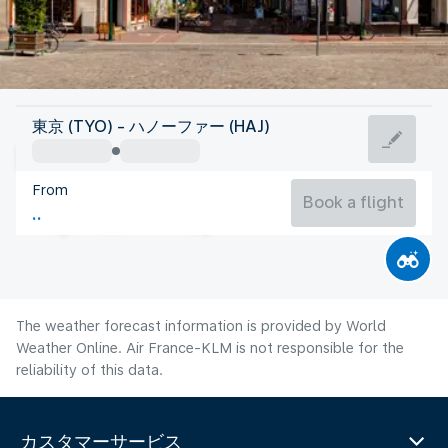
Germany
東京 (TYO) - ハノーファー (HAJ)
Hannover
From
19°C
Germany
Book a flight
Flight time
Aug
The weather forecast information is provided by World
Weather Online. Air France-KLM is not responsible for the
reliability of this data.
カスタマーサービス