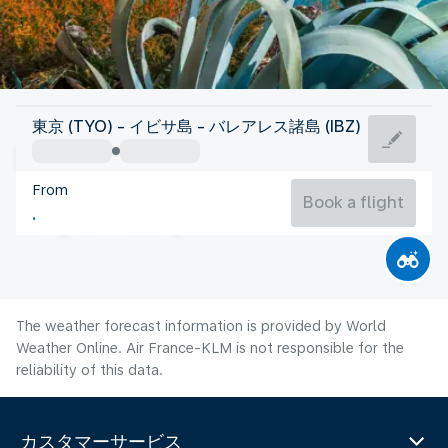
Spain
東京 (TYO) - イビサ島 - バレアレス諸島 (IBZ)
Ibiza
From
27°C
Spain
Book a flight
Flight time
Aug
The weather forecast information is provided by World
Weather Online. Air France-KLM is not responsible for the
reliability of this data.
カスタマーサービス