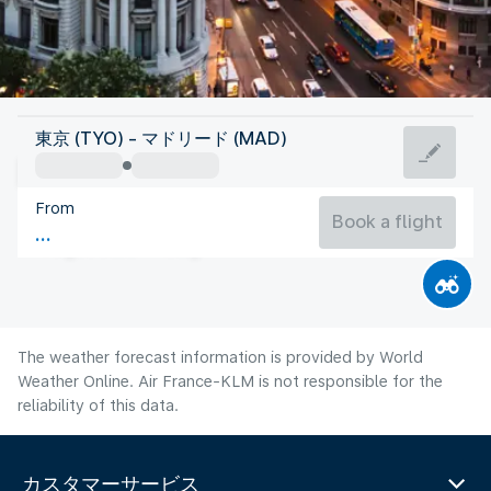
Spain
東京 (TYO) - マドリード (MAD)
Madrid
From
27°C
Spain
Book a flight
Flight time
Aug
The weather forecast information is provided by World
Weather Online. Air France-KLM is not responsible for the
reliability of this data.
カスタマーサービス