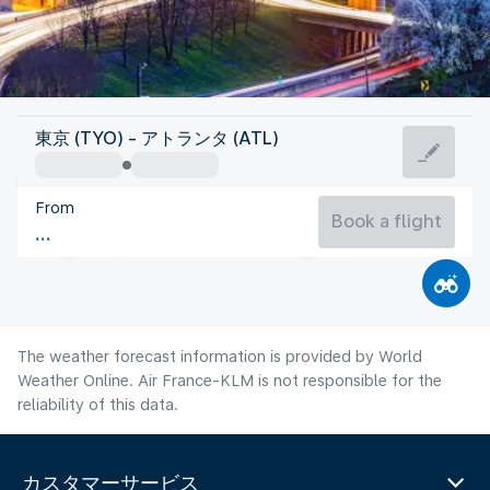
United States Of America
東京 (TYO) - アトランタ (ATL)
Atlanta
From
26°C
United States Of America
Book a flight
Flight time
Aug
The weather forecast information is provided by World
Weather Online. Air France-KLM is not responsible for the
reliability of this data.
カスタマーサービス