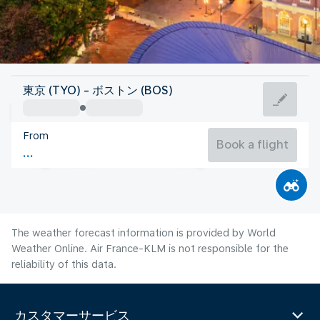
United States Of America
東京 (TYO) - ボストン (BOS)
Boston
From
22°C
United States Of America
Book a flight
Flight time
Aug
The weather forecast information is provided by World
Weather Online. Air France-KLM is not responsible for the
reliability of this data.
カスタマーサービス