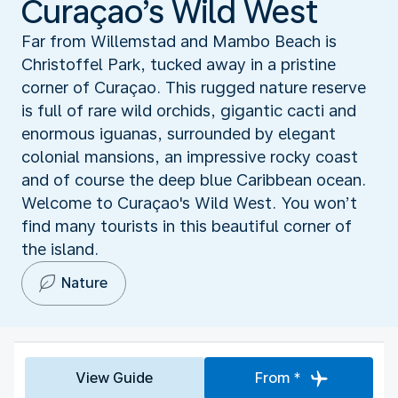
Curaçao’s Wild West
Far from Willemstad and Mambo Beach is
Christoffel Park, tucked away in a pristine
corner of Curaçao. This rugged nature reserve
is full of rare wild orchids, gigantic cacti and
enormous iguanas, surrounded by elegant
colonial mansions, an impressive rocky coast
and of course the deep blue Caribbean ocean.
Welcome to Curaçao's Wild West. You won’t
find many tourists in this beautiful corner of
the island.
Nature
View Guide
From *