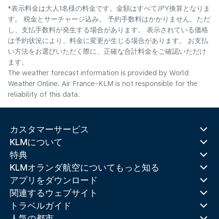
*表示料金は大人1名様の料金です。金額はすべてJPY換算となりま
す。 税金とサーチャージ込み。 予約手数料はかかりません。ただ
し、支払手数料が発生する場合があります。 表示されている価格
は予約状況により、料金に変更が生じる場合があります。 お支払
い方法をお選びいただく際に、正確な合計料金をご確認いただけ
ます。
The weather forecast information is provided by World
Weather Online. Air France-KLM is not responsible for the
reliability of this data.
カスタマーサービス
KLMについて
特典
KLMオランダ航空についてもっと知る
アプリをダウンロード
関連するウェブサイト
トラベルガイド
人気の都市