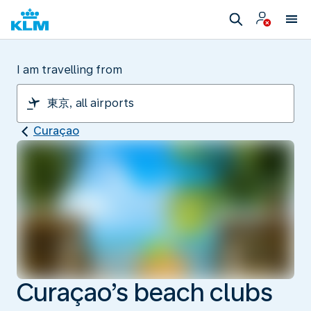
I am travelling from
Curaçao
Curaçao’s beach clubs