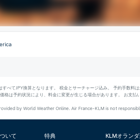
erica
はすべてJPY換算となります。 税金とサーチャージ込み。 予約手数料
る価格は予約状況により、料金に変更が生じる場合があります。 お支払
ovided by World Weather Online. Air France-KLM is not responsible f
について
特典
KLMオラン