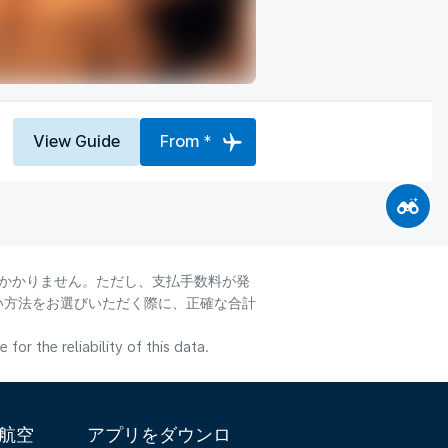
View Guide
From *
はかかりません。ただし、支払手数料が発
い方法をお選びいただく際に、正確な合計
or the reliability of this data.
ダ航空
アプリをダウンロ