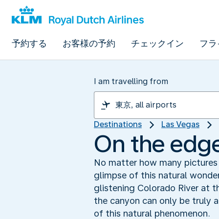
予約する
お客様の予約
チェックイン
フラ
I am travelling from
Destinations
Las Vegas
On the edge
No matter how many pictures 
glimpse of this natural wonder
glistening Colorado River at 
the canyon can only be truly 
of this natural phenomenon.