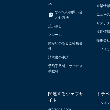
ス
企業情
すべてのお問い合
ニュー
わせ方法
サステ
払い戻し
採用情
クレーム
提携会
障がいのあるご搭乗者
様
アフィ
請求書の申請
予約手数料 - サービス
手数料
関連するウェブサ
トラベ
イト
アムス
airfrance.com