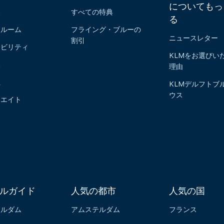
についてもっ
報
すべての特典
る
スルーム
フライング・ブルーの
ニュースレター
割引
ナビリティ
KLMをお選びい
報
理由
社
KLMデルフトブ
ウス
リエイト
ルガイド
人気の都市
人気の国
テルダム
アムステルダム
フランス