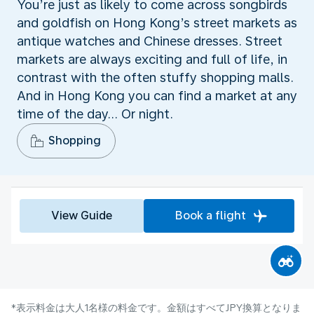
You’re just as likely to come across songbirds
and goldfish on Hong Kong’s street markets as
antique watches and Chinese dresses. Street
markets are always exciting and full of life, in
contrast with the often stuffy shopping malls.
And in Hong Kong you can find a market at any
time of the day... Or night.
Shopping
View Guide
Book a flight
*表示料金は大人1名様の料金です。金額はすべてJPY換算となりま