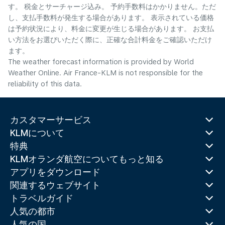
す。 税金とサーチャージ込み。 予約手数料はかかりません。ただ
し、支払手数料が発生する場合があります。 表示されている価格
は予約状況により、料金に変更が生じる場合があります。 お支払
い方法をお選びいただく際に、正確な合計料金をご確認いただけ
ます。
The weather forecast information is provided by World
Weather Online. Air France-KLM is not responsible for the
reliability of this data.
カスタマーサービス
KLMについて
特典
KLMオランダ航空についてもっと知る
アプリをダウンロード
関連するウェブサイト
トラベルガイド
人気の都市
人気の国