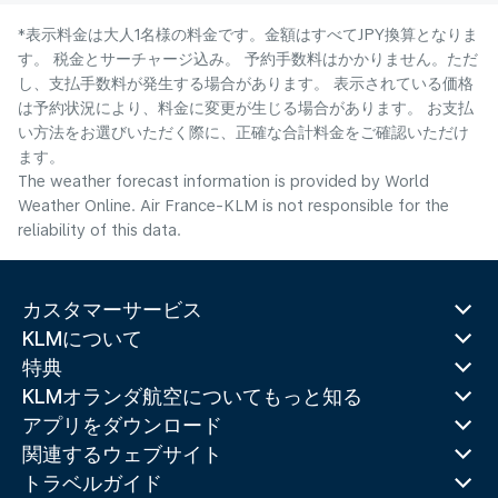
*表示料金は大人1名様の料金です。金額はすべてJPY換算となりま
す。 税金とサーチャージ込み。 予約手数料はかかりません。ただ
し、支払手数料が発生する場合があります。 表示されている価格
は予約状況により、料金に変更が生じる場合があります。 お支払
い方法をお選びいただく際に、正確な合計料金をご確認いただけ
ます。
The weather forecast information is provided by World
Weather Online. Air France-KLM is not responsible for the
reliability of this data.
カスタマーサービス
KLMについて
特典
KLMオランダ航空についてもっと知る
アプリをダウンロード
関連するウェブサイト
トラベルガイド