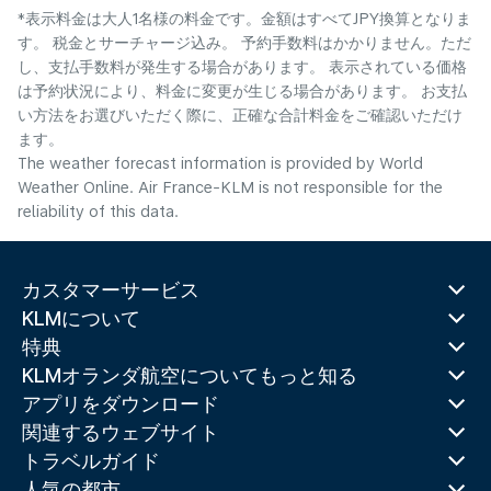
*表示料金は大人1名様の料金です。金額はすべてJPY換算となりま
す。 税金とサーチャージ込み。 予約手数料はかかりません。ただ
し、支払手数料が発生する場合があります。 表示されている価格
は予約状況により、料金に変更が生じる場合があります。 お支払
い方法をお選びいただく際に、正確な合計料金をご確認いただけ
ます。
The weather forecast information is provided by World
Weather Online. Air France-KLM is not responsible for the
reliability of this data.
カスタマーサービス
KLMについて
特典
KLMオランダ航空についてもっと知る
アプリをダウンロード
関連するウェブサイト
トラベルガイド
人気の都市