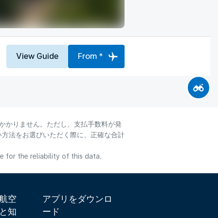
View Guide
From *
はかかりません。ただし、支払手数料が発
い方法をお選びいただく際に、正確な合計
or the reliability of this data.
ダ航空
アプリをダウンロ
と知
ード