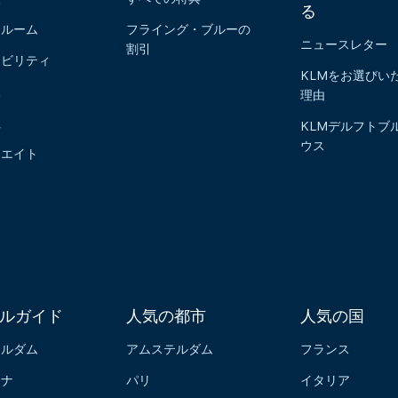
る
スルーム
フライング・ブルーの
ニュースレター
割引
ナビリティ
KLMをお選びい
報
理由
社
KLMデルフトブ
ウス
リエイト
ルガイド
人気の都市
人気の国
テルダム
アムステルダム
フランス
ロナ
パリ
イタリア