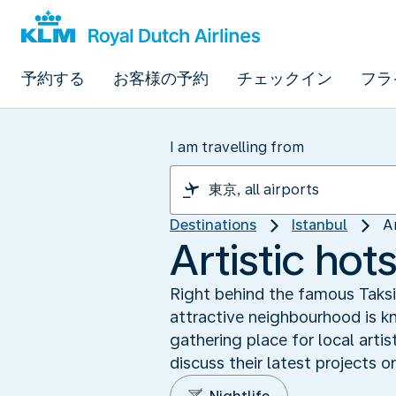
予約する
お客様の予約
チェックイン
フラ
I am travelling from
Destinations
Istanbul
A
Artistic hot
Right behind the famous Taksim
attractive neighbourhood is kn
gathering place for local arti
discuss their latest projects or