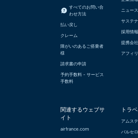
すべてのお問い合
ニュー
わせ方法
サステ
払い戻し
採用情
クレーム
提携会
障がいのあるご搭乗者
様
アフィ
請求書の申請
予約手数料 - サービス
手数料
関連するウェブサ
トラベ
イト
アムス
airfrance.com
バルセ