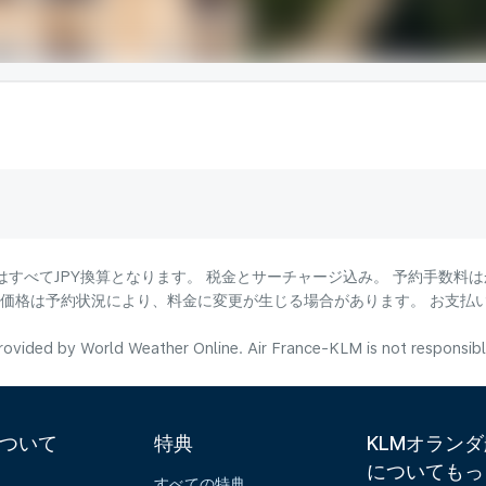
はすべてJPY換算となります。 税金とサーチャージ込み。 予約手数料
る価格は予約状況により、料金に変更が生じる場合があります。 お支払
ovided by World Weather Online. Air France-KLM is not responsible f
について
特典
KLMオラン
についてもっ
報
すべての特典