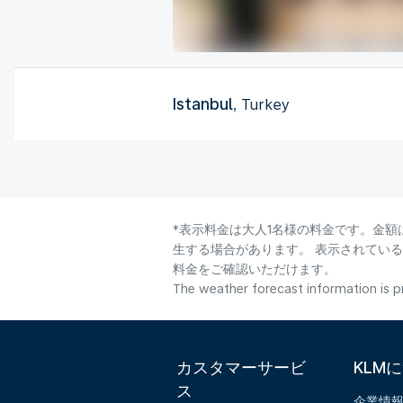
Istanbul
, Turkey
*表示料金は大人1名様の料金です。金額
生する場合があります。 表示されてい
料金をご確認いただけます。
The weather forecast information is pr
カスタマーサービ
KLM
ス
企業情