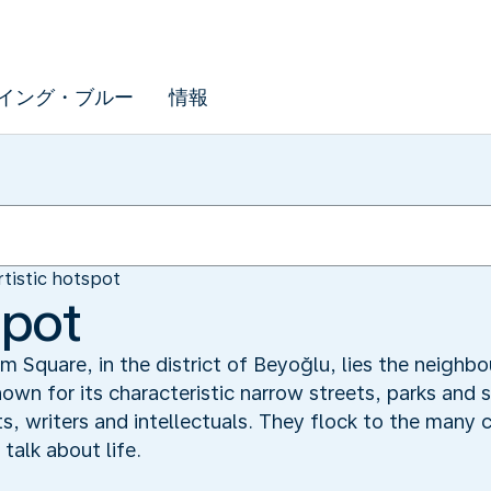
イング・ブルー
情報
rtistic hotspot
spot
 Square, in the district of Beyoğlu, lies the neighbo
own for its characteristic narrow streets, parks and s
sts, writers and intellectuals. They flock to the many
 talk about life.