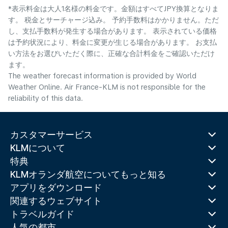
*表示料金は大人1名様の料金です。金額はすべてJPY換算となりま
す。 税金とサーチャージ込み。 予約手数料はかかりません。ただ
し、支払手数料が発生する場合があります。 表示されている価格
は予約状況により、料金に変更が生じる場合があります。 お支払
い方法をお選びいただく際に、正確な合計料金をご確認いただけ
ます。
The weather forecast information is provided by World
Weather Online. Air France-KLM is not responsible for the
reliability of this data.
カスタマーサービス
KLMについて
特典
KLMオランダ航空についてもっと知る
アプリをダウンロード
関連するウェブサイト
トラベルガイド
人気の都市