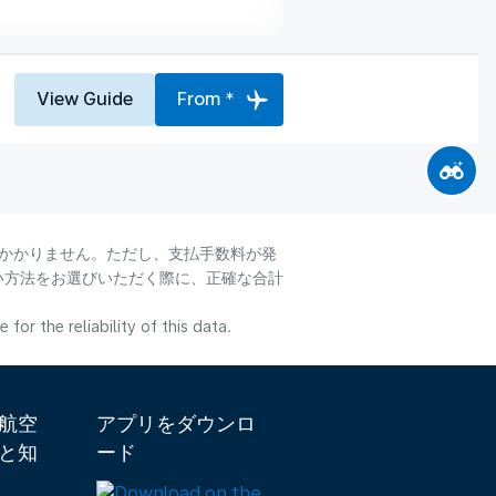
View Guide
From *
はかかりません。ただし、支払手数料が発
い方法をお選びいただく際に、正確な合計
or the reliability of this data.
ダ航空
アプリをダウンロ
と知
ード