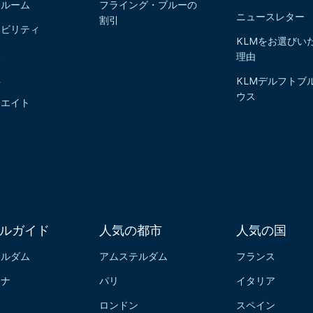
スルーム
フライング・ブルーの
ニュースレター
割引
ナビリティ
KLMをお選びい
報
理由
社
KLMデルフトブ
ウス
リエイト
ルガイド
人気の都市
人気の国
テルダム
アムステルダム
フランス
ロナ
パリ
イタリア
ン
ロンドン
スペイン