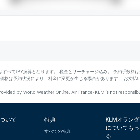
はすべてJPY換算となります。 税金とサーチャージ込み。 予約手数料
る価格は予約状況により、料金に変更が生じる場合があります。 お支払
ovided by World Weather Online. Air France-KLM is not responsible f
について
特典
KLMオラン
についてもっ
報
すべての特典
る