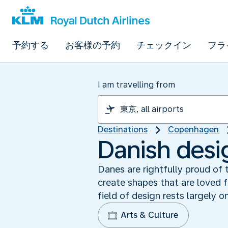
予約する
お客様の予約
チェックイン
フラ
I am travelling from
Destinations
Copenhagen
Danish desi
Danes are rightfully proud of
create shapes that are loved f
field of design rests largely o
Arts & Culture