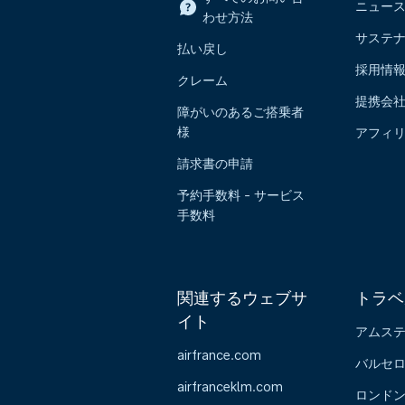
ニュー
わせ方法
サステ
払い戻し
採用情
クレーム
提携会
障がいのあるご搭乗者
様
アフィ
請求書の申請
予約手数料 - サービス
手数料
関連するウェブサ
トラベ
イト
アムス
airfrance.com
バルセ
airfranceklm.com
ロンド